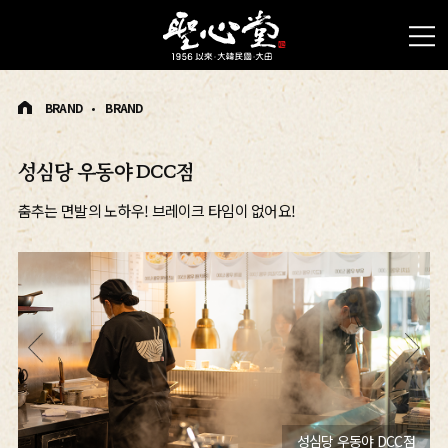
BRAND
BRAND
성심당 우동야 DCC점
춤추는 면발의 노하우! 브레이크 타임이 없어요!
부
성심당 우동야 DCC점