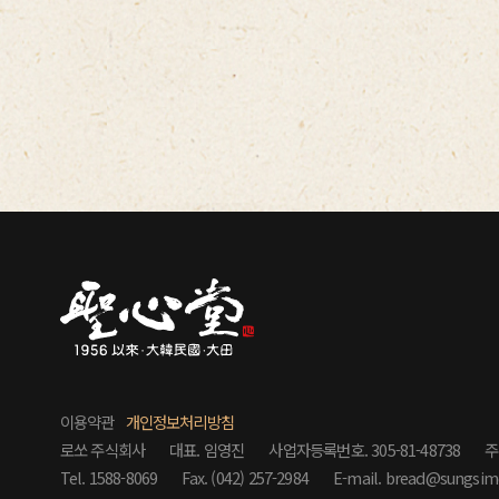
이용약관
개인정보처리방침
로쏘 주식회사
대표. 임영진
사업자등록번호. 305-81-48738
주
Tel. 1588-8069
Fax. (042) 257-2984
E-mail. bread@sungsim