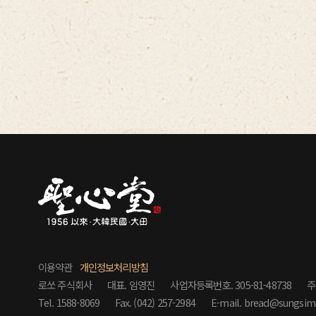
이용약관
개인정보처리방침
로쏘 주식회사
대표. 임영진
사업자등록번호. 305-81-48738
주
Tel. 1588-8069
Fax. (042) 257-2984
E-mail. bread@sungsim