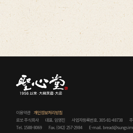
이용약관
개인정보처리방침
로쏘 주식회사
대표. 임영진
사업자등록번호. 305-81-48738
주
Tel. 1588-8069
Fax. (042) 257-2984
E-mail. bread@sungsim