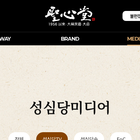
불편
 WAY
BRAND
MEDI
성심당미디어
전체
성심당TV
성심당송
EoC