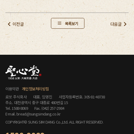
목록보기
이전글
다음글
이용약관
개인정보처리방침
로쏘 주식회사
대표. 임영진
사업자등록번호. 305-81-48738
주소. 대전광역시 중구 대종로 480번길 15
Tel. 1588-8069
Fax. (042) 257-2984
E-mail. bread@sungsimdang.co.kr
COPYRIGHT© SUNG SIM DANG Co.,Ltd. ALL RIGHT RESERVED
.