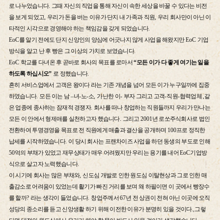
로 나누었습니다
.
그때 자신의 직업을 통해 자신이 속한 세상을 바꿀 수 있다는 비전
을 보게 되었고
,
우리가 돈을 버는 이유가 단지 내 가족과 직원
,
우리 회사만이 아닌 이
타적인 시각으로 경영해야 하는 책임감을 갖게 되었습니다
.
EoC
를 알기 전에도 단지 신앙인의 양심에 어긋나지 않게 사업을 해왔지만
EoC
기업
방식을 알고 난 후 빵은 그 이상의 가치로 보였습니다
.
EoC
학교를 다녀온 후 곧바로 회사의 목표를 로마서
“
모든 이가 다 좋게 여기는 일을
하도록 하십시오
”
로 정했습니다
.
흔히 서비스업에서 고객은 왕이다 라는 기존 개념을 넘어 모든 이가 누구일까에 집중
하였습니다
.
모든 이는 남
–
녀
-
노
-
소
,
가난한 이
-
부자 그리고 고객
-
직원
-
협력업체
,
같
은 업종에 종사하는 잠재적 경쟁자
.
회사를 떠나 창업하는 직원들까지 우리가 만나는
모든 이 안에서 형제애를 실천하고자 했습니다
.
그리고
2001
년 로쏘주식회사로 법인
전환하여 투명경영을 목표로 전 직원에게 매출과 결산을 공개하며
100
프로 정직한
납세를 시작하였습니다
.
이 당시 회사는 프랜차이즈 사업을 하던 동생의 부도로 인해
50
억의 부채가 있었고 재무상태가 매우 어려웠지만 우리는 용기를 내어
EoC
기업방
식으로 살고자 노력했습니다
.
이 시기에 회사는 많은 부채와
,
신도심 개발로 인한 원도심 이탈현상과 그로 인한 매
출감소로 어려움이 있었는데 활기가 빠진 거리를 보며 왜 하필이면 이 곳에서 빵장수
를 할까
?
라는 생각이 들었습니다
.
창업주께서
67
년 전 상권이 전혀 아닌 이곳에 오직
성당의 종소리를 듣고 신앙생활 하기 위해 이전한 이유가 분명히 있을 것이다
.,
그렇