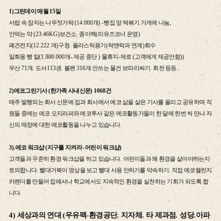
1)
그린데이 매월
15
일
서랍 속 잠자는 나무젓가락
(14.000
개
) -
빵집 앞 떡볶기 가게에 나눔
,
안먹는 약
(23.46KG)
보건소
.
종이백
(
리유즈코너 운영
)
폐건전지
(12.222
개
)
구청
.
플라스틱용기
(
락앤락과 연계
)
회수
일회용 빵 칼
(1.800.000
개
-
제공 중단
)
물휴지
-
제로
(
고객에게 제공안함
))
우산
71
개
.
도서
113
권
.
볼펜
316
개
.
안쓰는 물건 보따리싸기
.
회전 등등
..
2)
에코그린기사
(
한가족 사내신문
) 1068
건
매주 발행되는 회사 신문에 집과 회사에서 에코 삶을 살은 기사를 올리고 공유하며 직
원들 중에는 에코 오지라퍼와 에코투사 같은 에코활동가들이 한 달에 한번 씩 만나 자
신의 매장에 대한 에코활동을 나누고 있습니다.
3).
에코 워크샵
(
지구를 지켜라
-
어린이 워크샵
)
고객들과 꾸준히 환경 워크샵을 하고 있습니다
.
어린이들과 왜 환경을 살아야하는지
토의합니다
.
빨대거북이 영상을 보고 빨대 사용 안하기를 약속하기
.
직접 에코챌린지
카렌더를 만들어 집에서나 학교에서도 지속적인 환경을 실천하는 기회가 되도록 합
니다
.
4)
세상과의 연대
(
우유팩
-
환경공단
.
지자체
.
타 제과점
.
성당
.
아파