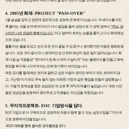
다면 대전의 원도심에서 우리가 해야 할 몫이 반드시 있을 것이라 생각했습니다
.
4. 2005
년 화재
- PROJECT "PASS-OVER"
1
월 설날을 앞두고 엎친데 덮친격으로 공장에 큰 화재가 났습니다
.
저녁미사를 마친
후 불타는 것을 보며 뛰어가다가 다시 발길을 돌려 성당으로 가 성체 앞에서
“
주님
,
당
신만이 나의 유일한 행복이십니다
”
라고 말하며 흐르는 눈물을 훔치고 다시 화재현상
으로 갔습니다
.
활활 타는 불을 보았고 순간 모든 것이 끝일 수 있겠구나 생각했지만 마음은 평화로왔
습니다
.
모든 것이 끝이구나 생각하던 순간 전혀 예상치 않은 일이 일어났습니다
.
화
재 다음 날 직원들은
“
잿더미가 된 회사 우리가 살리자
”
라는 플랜카드를 만들고 화재
현장을 복구해 나가며 우리는 진짜 한가족이 되어갔습니다
.
매장 공사를 할 때에도 멋지게 잘하고 싶은 마음이 컸지만 부자가 와도 초라하지 않
고
,
가난한 이가 와도 주눅 들지 않는 따듯한 가정과 같은 빵집을 만들자 결정했습니
다
.
이렇게 정체성을 찾은 성심당은 재 오픈 후
30%
의 매출이 늘었습니다
.
대전 시민
들은 성심당을 응원하며 찾아주셨고 직원들도 자신감을 되찾았습니다
.
5.
무지개프로젝트
- EOC
기업방식을 담다
.
EOC
기업으로 더 구체적으로 경영주와 직원이 함께 할 수 있는 실천지침을
7
가지 색
으로 분류하여 만들었습니다
.
-RED:
재화를 통해 올바른 경제활동을 한다
.