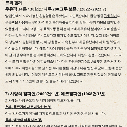
트와 함께
우유팩
14
톤
/ 30
년산 나무
280
그루 보존
/ (2022~2023.7)
빵 집안에서 지속가능한 환경활동은 무엇일까 고민했습니다
.
한달 평균
7
만
1
천개
의
우유팩을 사용하는 우리가 정확한 분리배출을 한다면 많은 나무의 자원을 절약할 수
있을텐데
..
그러나 고강도의 육체노동을 하는 셰프에게 우유팩 분리수거와 배출을 요
청하는 것은 무리였습니다
.
그렇다고 포기할 수도 없었기에 먼저
,
살고 있는 아파트
와 성당에서 경험치를 쌓고
,
이 경험을 제가 속한 부서에 공유했더니 저희 팀
50
명이
참여를 희망하였습니다
.
에코 기사에 경쟁하듯 매주 인증샷이 올라왔고 얼마 되지 않
아 전 매장 우유팩을 분리 배출하겠다고 하였습니다
.
사랑의 경쟁이었습니다
.
그러나
이는 또 다른 업무가 되어 힘들었습니다
.
마침 환경공단과
MOU
를 맺게 되면서 지자
체에서 수거차량지원으로 전 지점 수거는 물론 대전의 다른 빵집 두 군데도 함께 동참
하게 되었습니다
.
이렇게 개인으로 시작하여 회사
,
그리고 지역 빵집들이 연대를 맺
고 지자체의 시스템이 만들어진 좋은 사례가 되었습니다
.
7)
사랑의 챔피언
,(2000
건
/1
년
)
에코챔피언
(1068
건
/1
년
)
회사에는 가장 중요한 두 개의 챔피언 제도가 있습니다
.
첫째
-
동료간에 서로 사랑하는 것
.
이는 인사고과의
40%
를 차지할 정도로 회사 지침 중 가장 우선 시 됩니다
.
둘째
-
에코의 삶을 사는 것
.
연말이 되면 회사 시상 중에 가장 영예롭고 큰 상으로 사랑의 챔피언과 에코 챔피언을