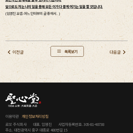
앞으로도 저는 나의 일을 통해 모든 이가 다 좋게 여기는 일을 할 것입니다
.
임영진 요셉
어느 인터뷰의 글 중에서
(
-
.. )
목록보기
이전글
다음글
이용약관
개인정보처리방침
로쏘 주식회사
대표. 임영진
사업자등록번호. 305-81-48738
주소. 대전광역시 중구 대종로 480번길 15