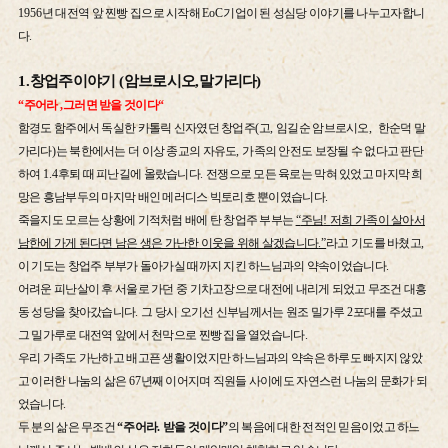
1956
년 대전역 앞 찐빵 집으로 시작해
EoC
기업이 된 성심당 이야기를 나누고자합니
다
.
1.
창업주이야기
(
암브로시오
,
말가리다
)
“
주어라
,
그러면 받을 것이다
“
함경도 함주에서 독실한 카톨릭 신자였던 창업주
(
고
,
임길순 암브로시오
,
한순덕 말
가리다
)
는 북한에서는 더 이상 종교의 자유도
,
가족의 안전도 보장될 수 없다고 판단
하여
1.4
후퇴 때 피난길에 올랐습니다
.
전쟁으로 모든 육로는 막혀 있었고 마지막 희
망은 흥남부두의 마지막 배인 메러디스 빅토리호 뿐이였습니다
.
죽을지도 모르는 상황에 기적처럼 배에 탄 창업주 부부는
“
주님
!
저희 가족이 살아서
남한에 가게 된다면 남은 생은 가난한 이웃을 위해 살겠습니다
.”
라고 기도를 바쳤고
,
이 기도는 창업주 부부가 돌아가실 때까지 지킨 하느님과의 약속이었습니다
.
어려운 피난살이 후 서울로 가던 중 기차고장으로 대전에 내리게 되었고 무조건 대흥
동 성당을 찾아갔습니다
.
그 당시 오기선 신부님께서는 원조 밀가루
2
포대를 주셨고
그 밀가루로 대전역 앞에서 천막으로 찐빵 집을 열었습니다
.
우리 가족도 가난하고 배고픈 생활이었지만 하느님과의 약속은 하루도 빠지지 않았
고 이러한 나눔의 삶은
67
년째 이어지며 직원들 사이에도 자연스런 나눔의 문화가 되
었습니다
.
두 분의 삶은 무조건
“
주어라
.
받을 것이다
”
의 복음에 대한 전적인 믿음이었고 하느