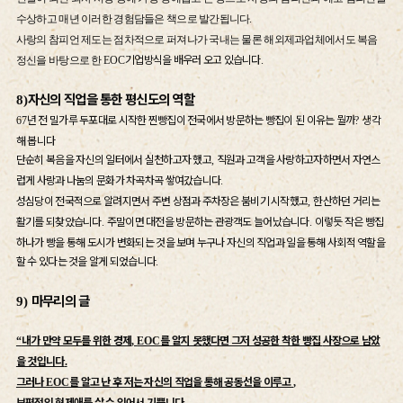
수상하고 매년 이러한 경험담들은 책으로 발간됩니다
.
사랑의 참피언 제도는 점차적으로 퍼져나가 국내는 물론 해외제과업체에서도 복음
기업방식을 배우러 오고 있습니다
정신을 바탕으로 한
EOC
.
자신의 직업을 통한 평신도의 역할
8)
년 전 밀가루 두포대로 시작한 찐빵집이 전국에서 방문하는 빵집이 된 이유는 뭘까
생각
67
?
해 봅니다
단순히 복음을 자신의 일터에서 실천하고자 했고
직원과 고객을 사랑하고자하면서 자연스
,
럽게 사랑과 나눔의 문화가 차곡차곡 쌓여갔습니다
.
성심당이 전국적으로 알려지면서 주변 상점과 주차장은 붐비기 시작했고
한산하던 거리는
,
활기를 되찾았습니다
주말이면 대전을 방문하는 관광객도 늘어났습니다
이렇듯 작은 빵집
.
.
하나가 빵을 통해 도시가 변화되는 것을 보며 누구나 자신의 직업과 일을 통해 사회적 역할을
할 수 있다는 것을 알게 되었습니다
.
마무리의 글
9)
내가 만약 모두를 위한 경제
를 알지 못했다면 그저 성공한 착한 빵집
사장으로 남았
“
,
EOC
을 것입니다
.
그러나
를 알고 난 후 저는 자신의 직업을 통해 공동선을 이루고
EOC
,
보편적인 형제애를 살 수 있어서 기쁩니다
.