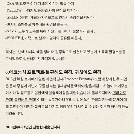
-ORANGE:
모든 이가 다 좋게 여기는 일을 한다
-YELLOW:
나라의 법규와 회사의 규정을 지킨다
.
-GREEN:
정직한 재료와 환경보호로 인간의 존엄성을 지닌다
.
-BLUE:
조화롭고 아름다운 환경을 만든다
.
-NAVY:
모두가 모두를 위해 자신의 분야에서 전문가가 된다
.,
-VIOLET:
한가족으로 생각의 일치와 공유를 이룬다
,
회사는
1
년에 하나의 색을 정해 더 집중적으로 실천하고 있는데 초록색 환경부분을
구체적으로 실천하게 된 계기가 있습니다
.
6.
에코성심 프로젝트
-
불편해도 환경
,
귀찮아도 환경
2018
년
10
월 로마에서 열린 예언적 경제
(Prophetic Economy)
포럼에 참여한 후 기업
은 돈이 중심이 아닌 지구를 살리는 경제방식을 택해야 함을 깨닫고 하늘이 보여주는
이 시대적 징표를 기업안에서 실행해야함을 깨달았습니다
.
돌아오자마자
귀찮아도
환경
!
불편해도 환경
!
이라는 슬로건아래 우리 눈앞에 놓인 환경과 가난의 문제에 대
해 고민하며 책임과 절박함을 가지고 당장 우리가 시작할 수 있는 것부터 하나씩 만들
어갔습니다
.
2019
년부터
3
년간 진행한 내용입니다
.