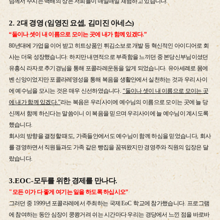
님께서 주시는 백배의 상은 저희들이 매일매일 체험하고 있습니다.
2. 2
대 경영
(
임영진 요셉
,
김미진 아네스
)
“
둘이나 셋이 내 이름으로 모이는 곳에 내가 함께 있겠다
.”
80
년대에 가업을 이어 받고 히트상품인 튀김소보로 개발 등 혁신적인 아이디어로 회
사는 더욱 성장했습니다
.
하지만 내면적으로 부족함을 느끼던 중 본당신부님이셨던
유흥식 라자로 추기경님을 통해 포콜라레운동을 알게 되었습니다
.
유아세례로 몸에
벤 신앙이었지만 포콜라레영성을 통해 복음을 생활안에서 실천하는 것과 우리 사이
에 예수님을 모시는 것은 매우 신선하였습니다
.
“
둘이나 셋이 내 이름으로 모이는 곳
에 내가 함께 있겠다
.”
라는 복음은 우리사이에 예수님의 이름으로 모이는 곳에 늘 당
신께서 함께 하신다는 말씀이니 이 복음을 믿으며 우리사이에 늘 예수님이 계시도록
했습니다
.
회사의 방향을 결정할 때도
,
가족들안에서도 예수님이 함께 하심을 믿었습니다
,
회사
를 경영하면서 직원들과도 가족 같은 빵집을 꿈꿔왔지만 경영주와 직원의 입장은 달
랐습니다
.
3.EOC-
모두를 위한 경제를 만나다
.
"
모든 이가 다 좋게 여기는 일을 하도록 하십시오
”
그러던 중
1999
년 포콜라레에서 주최하는 국제
EoC
학교에 참가했습니다
.
프로그램
에 참여하는 동안 심장이 쿵쾅거려 쉬는 시간마다 우리는 경당에서 느낀 점을 바로바