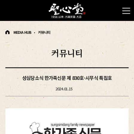
MEDIA HUB
커뮤니티
커뮤니티
성심당소식 한가족신문 제 830호-시무식 특집호
2024.01.15