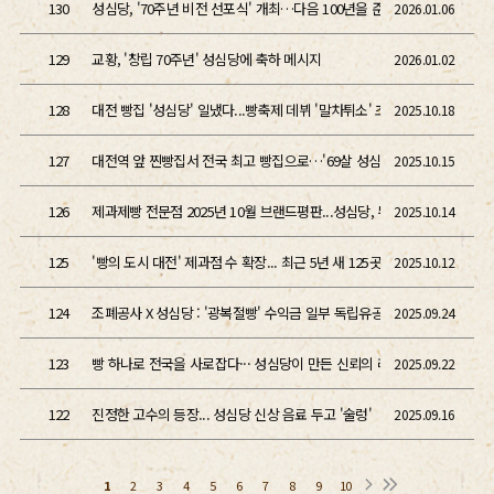
130
성심당, '70주년 비전 선포식' 개최…다음 100년을 준비하는 출발점
2026.01.06
129
교황, '창립 70주년' 성심당에 축하 메시지
2026.01.02
128
대전 빵집 '성심당' 일냈다...빵축제 데뷔 '말차튀소' 초관심
2025.10.18
127
대전역 앞 찐빵집서 전국 최고 빵집으로…'69살 성심당'
2025.10.15
126
제과제빵 전문점 2025년 10월 브랜드평판...성심당, 뚜레쥬르, 던킨도너
2025.10.14
125
'빵의 도시 대전' 제과점 수 확장... 최근 5년 새 125곳 늘었다
2025.10.12
124
조폐공사 X 성심당 : '광복절빵' 수익금 일부 독립유공자 후손에 후원
2025.09.24
123
빵 하나로 전국을 사로잡다··· 성심당이 만든 신뢰의 레시피
2025.09.22
122
진정한 고수의 등장... 성심당 신상 음료 두고 '술렁'
2025.09.16
1
2
3
4
5
6
7
8
9
10