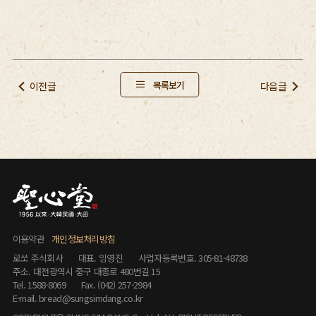
목록보기
이전글
다음글
이용약관
개인정보처리방침
로쏘 주식회사
대표. 임영진
사업자등록번호. 305-81-48738
주소. 대전광역시 중구 대종로 480번길 15
Tel. 1588-8069
Fax. (042) 257-2984
E-mail. bread@sungsimdang.co.kr